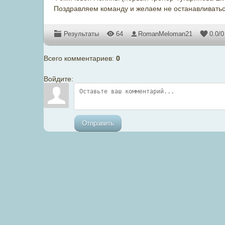
Поздравляем команду и желаем не останавливаться
Результаты
64
RomanMeloman21
0.0
/
0
Всего комментариев
:
0
Войдите:
Отправить