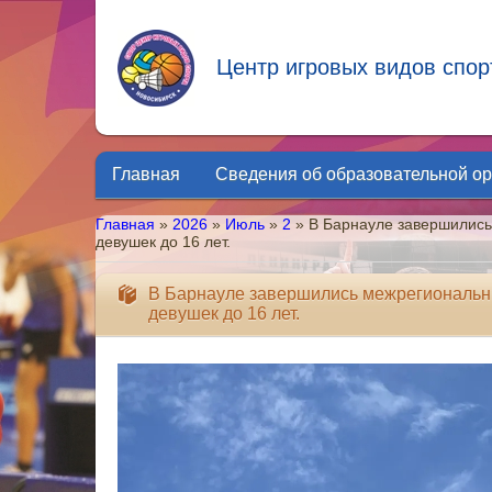
Центр игровых видов спор
Главная
Сведения об образовательной о
Главная
»
2026
»
Июль
»
2
» В Барнауле завершились
девушек до 16 лет.
В Барнауле завершились межрегиональн
девушек до 16 лет.