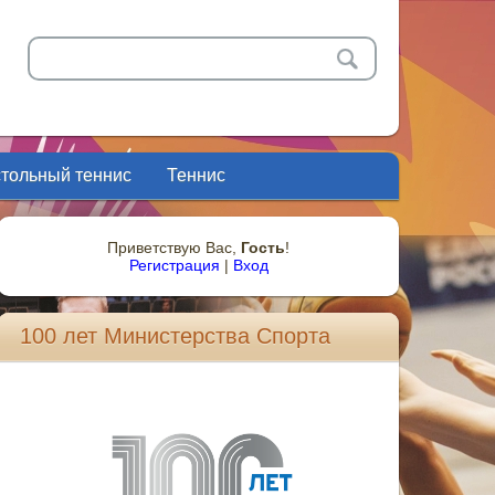
стольный теннис
Теннис
Приветствую Вас
,
Гость
!
Регистрация
|
Вход
100 лет Министерства Спорта