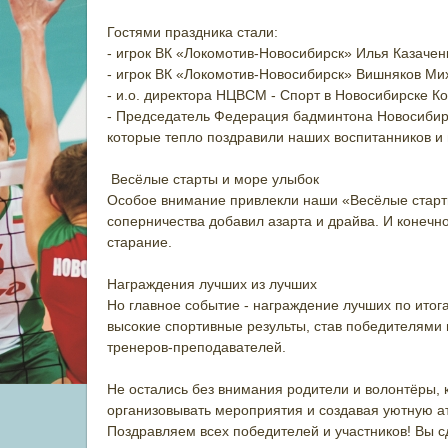
️Гостями праздника стали:
- игрок ВК «Локомотив-Новосибирск» Илья Казачен
- игрок ВК «Локомотив-Новосибирск» Вишняков Ми
- и.о. директора НЦВСМ - Спорт в Новосибирске К
- Председатель Федерация бадминтона Новосибир
которые тепло поздравили наших воспитанников и
️ Весёлые старты и море улыбок
Особое внимание привлекли наши «Весёлые старты
соперничества добавил азарта и драйва. И конечно
старание.
️Награждения лучших из лучших
Но главное событие - награждение лучших по итог
высокие спортивные результы, став победителями 
тренеров-преподавателей.
Не остались без внимания родители и волонтёры, 
организовывать мероприятия и создавая уютную а
Поздравляем всех победителей и участников! Вы с