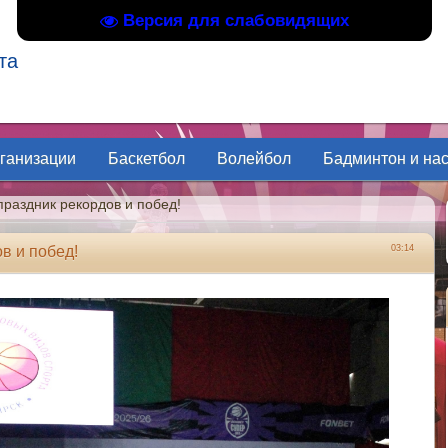
Версия для слабовидящих
та
рганизации
Баскетбол
Волейбол
Бадминтон и на
праздник рекордов и побед!
в и побед!
03:14