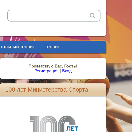
стольный теннис
Теннис
Приветствую Вас
,
Гость
!
Регистрация
|
Вход
100 лет Министерства Спорта