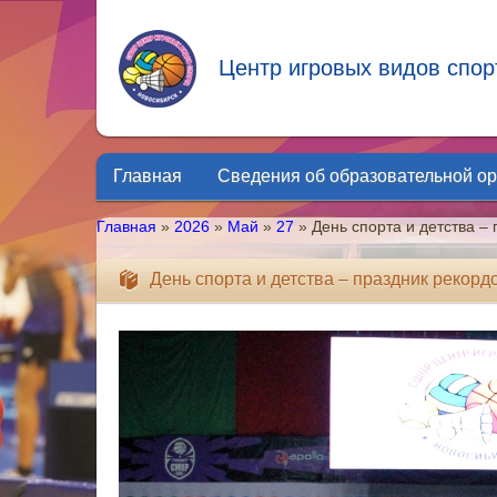
Центр игровых видов спор
Главная
Сведения об образовательной о
Главная
»
2026
»
Май
»
27
» День спорта и детства – 
День спорта и детства – праздник рекордо