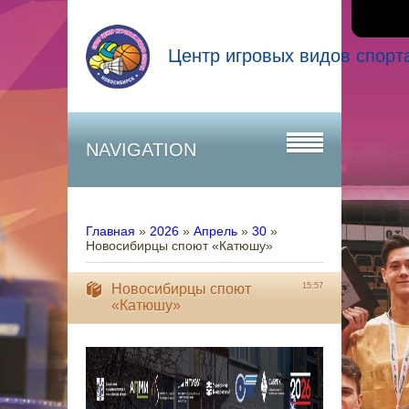
Центр игровых видов спорт
NAVIGATION
Главная
»
2026
»
Апрель
»
30
»
Новосибирцы споют «Катюшу»
Новосибирцы споют
15:57
«Катюшу»